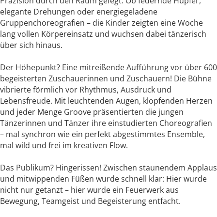
Präzision durch den Raum gefegt. Ob federnde Hüpfer,
elegante Drehungen oder energiegeladene
Gruppenchoreografien – die Kinder zeigten eine Woche
lang vollen Körpereinsatz und wuchsen dabei tänzerisch
über sich hinaus.
Der Höhepunkt? Eine mitreißende Aufführung vor über 600
begeisterten Zuschauerinnen und Zuschauern! Die Bühne
vibrierte förmlich vor Rhythmus, Ausdruck und
Lebensfreude. Mit leuchtenden Augen, klopfenden Herzen
und jeder Menge Groove präsentierten die jungen
Tänzerinnen und Tänzer ihre einstudierten Choreografien
– mal synchron wie ein perfekt abgestimmtes Ensemble,
mal wild und frei im kreativen Flow.
Das Publikum? Hingerissen! Zwischen staunendem Applaus
und mitwippenden Füßen wurde schnell klar: Hier wurde
nicht nur getanzt – hier wurde ein Feuerwerk aus
Bewegung, Teamgeist und Begeisterung entfacht.